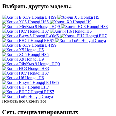
Выбрать другую модель:
Hongqi E-HS9
Hongqi H5
Hongqi HS5
Hongqi H9
Hongqi HQ9
Hongqi HS3
Hongqi HS7
Hongqi H6
Hongqi E-QM5
Hongqi EH7
Hongqi EHS7
Hongqi Guoya
Hongqi E-HS9
Hongqi H5
Hongqi HS5
Hongqi H9
Hongqi HQ9
Hongqi HS3
Hongqi HS7
Hongqi H6
Hongqi E-QM5
Hongqi EH7
Hongqi EHS7
Hongqi Guoya
Показать все
Скрыть все
Сеть специализированных