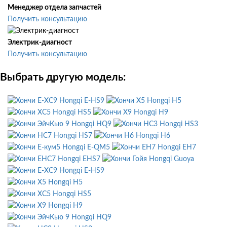
Менеджер отдела запчастей
Получить консультацию
Электрик-диагност
Получить консультацию
Выбрать другую модель:
Hongqi E-HS9
Hongqi H5
Hongqi HS5
Hongqi H9
Hongqi HQ9
Hongqi HS3
Hongqi HS7
Hongqi H6
Hongqi E-QM5
Hongqi EH7
Hongqi EHS7
Hongqi Guoya
Hongqi E-HS9
Hongqi H5
Hongqi HS5
Hongqi H9
Hongqi HQ9