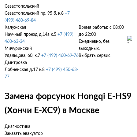
Севастопольский
Севастопольский пр. 95 б, к.8
+7
(499) 460-69-84
Калужская
Время работы: с 08:00
Научный проезд д.14а к.5
+7 (499)
до 22:00
460-63-34
Ежедневно, без
Мичуринский
выходных.
Удальцова, 60, к.7
+7 (499) 460-69-76
Выбрать сервис
Дмитровка
Лобненская д.17 к.8
+7 (499) 450-63-
77
Замена форсунок Hongqi E-HS9
(Хончи Е-ХС9) в Москве
Диагностика
Заказать эвакуатор