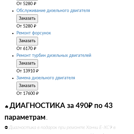
От
5280
₽
Обслуживание дизельного двигателя
Заказать
От
5280
₽
Ремонт форсунок
Заказать
От
6170
₽
Ремонт турбин дизельных двигателей
Заказать
От
13910
₽
Замена дизельного двигателя
Заказать
От
17600
₽
ДИАГНОСТИКА за 490₽ по 43
🔥
параметрам
.
Диагностика в подарок при ремонте Хончи Е-ХС9 в
⛔