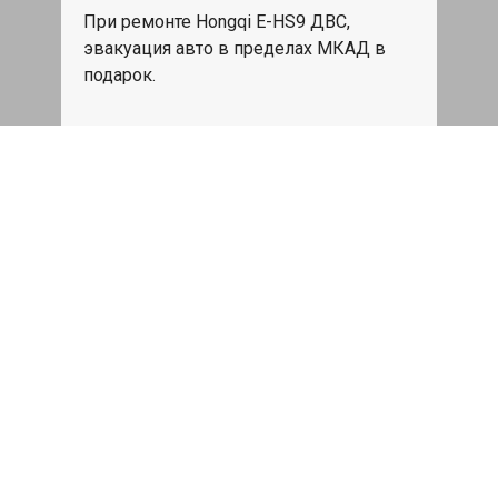
При ремонте Hongqi E-HS9 ДВС,
эвакуация авто в пределах МКАД в
подарок.
Записаться
Сделаем дешевле
При калькуляции на руках из другого
сервиса - эти же работы и запчасти по
более низкой цене
Записаться