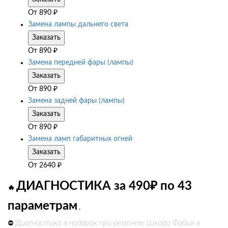
От
890
₽
Замена лампы дальнего света
Заказать
От
890
₽
Замена передней фары (лампы)
Заказать
От
890
₽
Замена задней фары (лампы)
Заказать
От
890
₽
Замена ламп габаритных огней
Заказать
От
2640
₽
ДИАГНОСТИКА за 490₽ по 43
🔥
параметрам
.
Диагностика в подарок при ремонте Шкода Фабия в
⛔