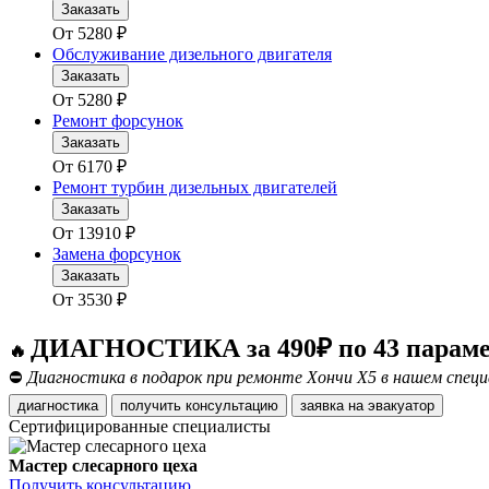
Заказать
От
5280
₽
Обслуживание дизельного двигателя
Заказать
От
5280
₽
Ремонт форсунок
Заказать
От
6170
₽
Ремонт турбин дизельных двигателей
Заказать
От
13910
₽
Замена форсунок
Заказать
От
3530
₽
ДИАГНОСТИКА за 490₽ по 43 парам
🔥
⛔
Диагностика в подарок при ремонте Хончи Х5 в нашем спец
диагностика
получить консультацию
заявка на эвакуатор
Сертифицированные специалисты
Мастер слесарного цеха
Получить консультацию