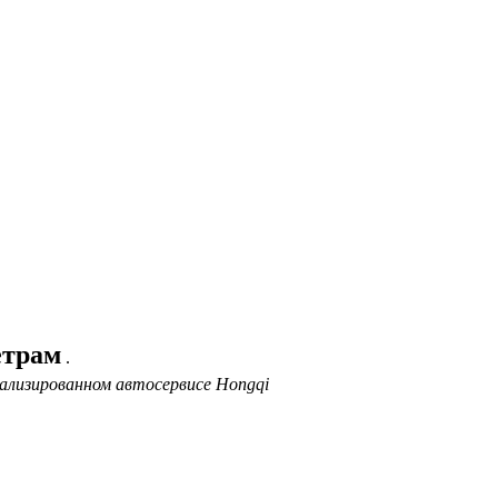
етрам
.
иализированном автосервисе Hongqi