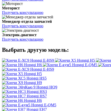
Моторист
Получить консультацию
Менеджер отдела запчастей
Получить консультацию
Электрик-диагност
Получить консультацию
Выбрать другую модель:
Hongqi E-HS9
Hongqi H5
Hongqi H6
Hongqi E-QM5
Hongqi E-HS9
Hongqi H5
Hongqi HS5
Hongqi H9
Hongqi HQ9
Hongqi HS3
Hongqi HS7
Hongqi H6
Hongqi E-QM5
Hongqi EH7