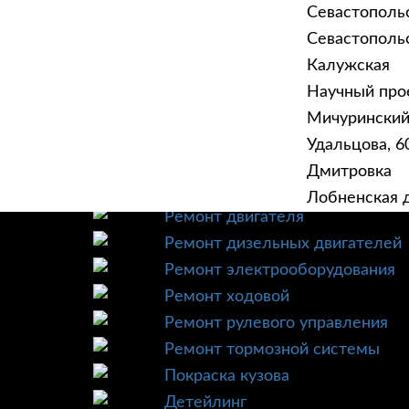
Севастополь
Севастопольск
Калужская
Научный прое
ГЛАВНАЯ
УСЛУ
Мичурински
Техническое обслуживание
Удальцова, 60
Диагностика
Дмитровка
Ремонт трансмиссии
Лобненская д
Ремонт двигателя
Ремонт дизельных двигателей
Ремонт электрооборудования
Ремонт ходовой
Ремонт рулевого управления
Ремонт тормозной системы
Покраска кузова
Детейлинг