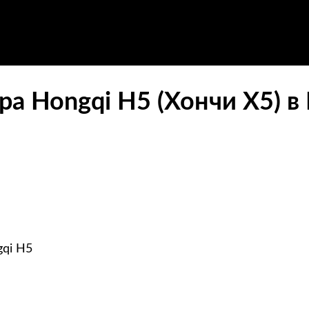
а Hongqi H5 (Хончи Х5) в
gqi H5