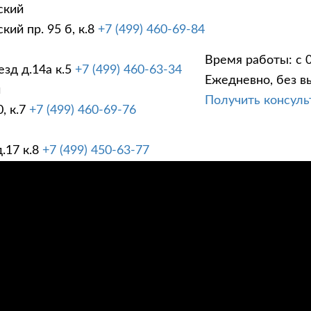
ский
ий пр. 95 б, к.8
+7 (499) 460-69-84
Время работы: с 0
зд д.14а к.5
+7 (499) 460-63-34
Ежедневно, без в
ГИ
ПРАЙС ЛИСТ
АК
й
Получить консул
, к.7
+7 (499) 460-69-76
.17 к.8
+7 (499) 450-63-77