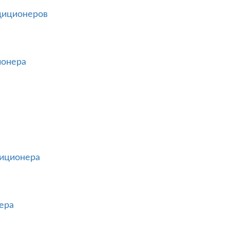
диционеров
ионера
диционера
ера