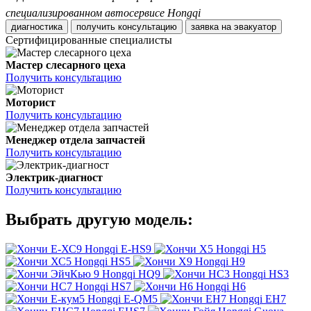
специализированном автосервисе Hongqi
диагностика
получить консультацию
заявка на эвакуатор
Сертифицированные специалисты
Мастер слесарного цеха
Получить консультацию
Моторист
Получить консультацию
Менеджер отдела запчастей
Получить консультацию
Электрик-диагност
Получить консультацию
Выбрать другую модель:
Hongqi E-HS9
Hongqi H5
Hongqi HS5
Hongqi H9
Hongqi HQ9
Hongqi HS3
Hongqi HS7
Hongqi H6
Hongqi E-QM5
Hongqi EH7