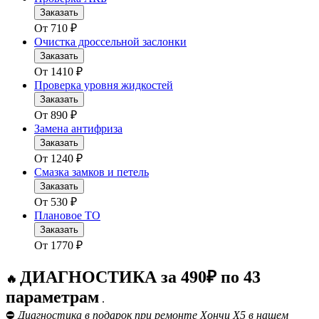
Заказать
От
710
₽
Очистка дроссельной заслонки
Заказать
От
1410
₽
Проверка уровня жидкостей
Заказать
От
890
₽
Замена антифриза
Заказать
От
1240
₽
Смазка замков и петель
Заказать
От
530
₽
Плановое ТО
Заказать
От
1770
₽
ДИАГНОСТИКА за 490₽ по 43
🔥
параметрам
.
⛔
Диагностика в подарок при ремонте Хончи Х5 в нашем