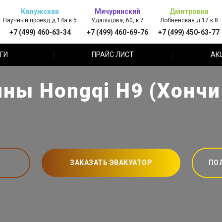
Калужская
Мичуринский
Дмитровка
Научный проезд д.14а к.5
Удальцова, 60, к.7
Лобненская д.17 к.8
+7 (499) 460-63-34
+7 (499) 460-69-76
+7 (499) 450-63-77
ГИ
ПРАЙС ЛИСТ
АК
ны Hongqi H9 (Хончи
ЗАКАЗАТЬ ЭВАКУАТОР
ПО