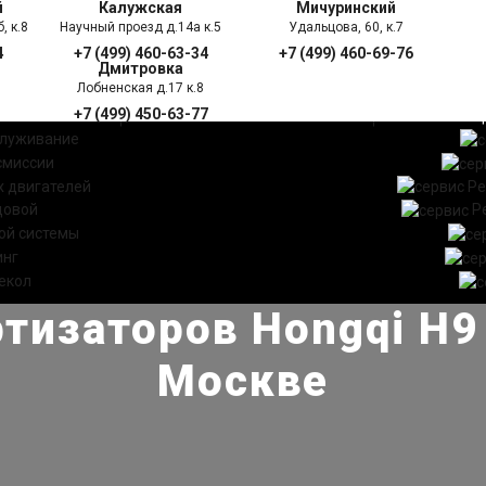
й
Калужская
Мичуринский
, к.8
Научный проезд д.14а к.5
Удальцова, 60, к.7
4
+7 (499) 460-63-34
+7 (499) 460-69-76
Дмитровка
Лобненская д.17 к.8
+7 (499) 450-63-77
УГИ
ПРАЙС ЛИСТ
АКЦ
служивание
смиссии
 двигателей
Ре
довой
Р
ой системы
инг
екол
тизаторов Hongqi H9 
Москве