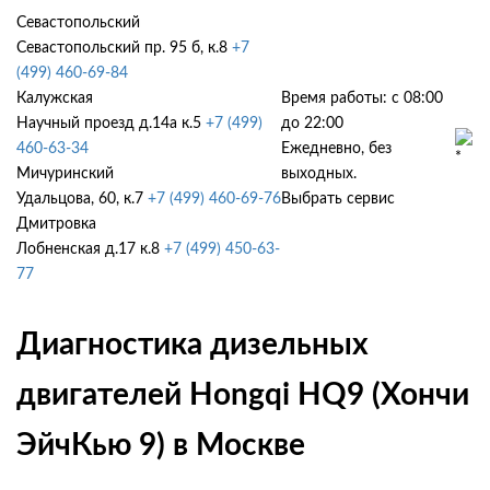
Севастопольский
Севастопольский пр. 95 б, к.8
+7
(499) 460-69-84
Калужская
Время работы: с 08:00
Научный проезд д.14а к.5
+7 (499)
до 22:00
460-63-34
Ежедневно, без
Мичуринский
выходных.
Удальцова, 60, к.7
+7 (499) 460-69-76
Выбрать сервис
Дмитровка
Лобненская д.17 к.8
+7 (499) 450-63-
77
Диагностика дизельных
двигателей Hongqi HQ9 (Хончи
ЭйчКью 9) в Москве