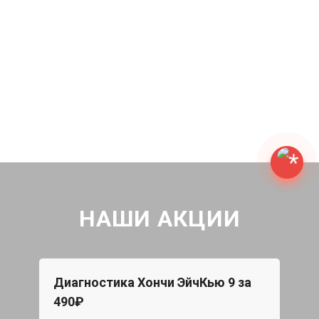
НАШИ АКЦИИ
Диагностика Хончи ЭйчКью 9 за
Бес
490₽