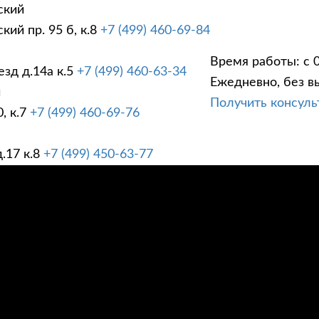
ский
ий пр. 95 б, к.8
+7 (499) 460-69-84
Время работы: с 0
зд д.14а к.5
+7 (499) 460-63-34
Ежедневно, без в
ГИ
ПРАЙС ЛИСТ
АК
й
Получить консул
, к.7
+7 (499) 460-69-76
.17 к.8
+7 (499) 450-63-77