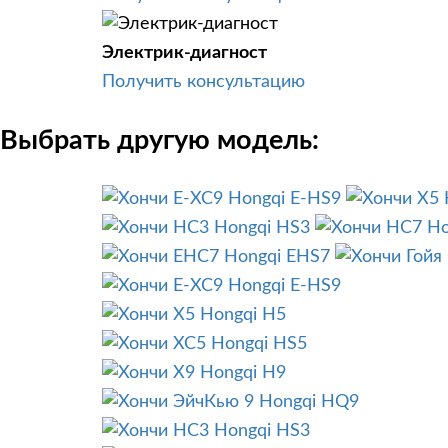
Электрик-диагност
Получить консультацию
Выбрать другую модель:
Hongqi E-HS9
Hongqi HS3
Ho
Hongqi EHS7
Hongqi E-HS9
Hongqi H5
Hongqi HS5
Hongqi H9
Hongqi HQ9
Hongqi HS3