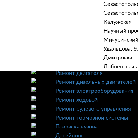
Севастополь
Севастопольск
Калужская
Научный прое
ГЛАВНАЯ
УСЛУ
Мичурински
Техническое обслуживание
Удальцова, 60
Диагностика
Дмитровка
Ремонт трансмиссии
Лобненская д
Ремонт двигателя
Ремонт дизельных двигателей
Ремонт электрооборудования
Ремонт ходовой
Ремонт рулевого управления
Ремонт тормозной системы
Покраска кузова
Детейлинг