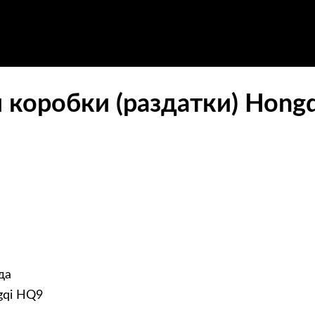
 коробки (раздатки) Hong
да
gqi HQ9