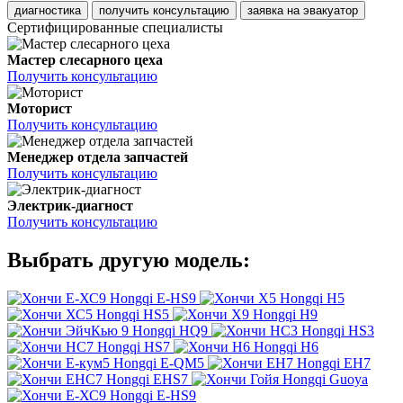
диагностика
получить консультацию
заявка на эвакуатор
Сертифицированные специалисты
Мастер слесарного цеха
Получить консультацию
Моторист
Получить консультацию
Менеджер отдела запчастей
Получить консультацию
Электрик-диагност
Получить консультацию
Выбрать другую модель:
Hongqi E-HS9
Hongqi H5
Hongqi HS5
Hongqi H9
Hongqi HQ9
Hongqi HS3
Hongqi HS7
Hongqi H6
Hongqi E-QM5
Hongqi EH7
Hongqi EHS7
Hongqi Guoya
Hongqi E-HS9