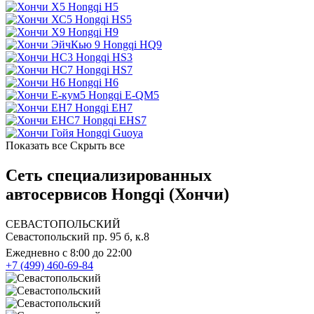
Hongqi H5
Hongqi HS5
Hongqi H9
Hongqi HQ9
Hongqi HS3
Hongqi HS7
Hongqi H6
Hongqi E-QM5
Hongqi EH7
Hongqi EHS7
Hongqi Guoya
Показать все
Скрыть все
Сеть специализированных
автосервисов Hongqi (Хончи)
СЕВАСТОПОЛЬСКИЙ
Севастопольский пр. 95 б, к.8
Ежедневно с 8:00 до 22:00
+7 (499) 460-69-84