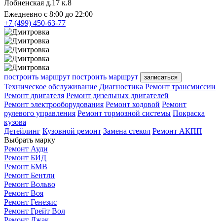
Лобненская д.17 к.8
Ежедневно с 8:00 до 22:00
+7 (499) 450-63-77
построить маршрут
построить маршрут
записаться
Техническое обслуживание
Диагностика
Ремонт трансмиссии
Ремонт двигателя
Ремонт дизельных двигателей
Ремонт электрооборудования
Ремонт ходовой
Ремонт
рулевого управления
Ремонт тормозной системы
Покраска
кузова
Детейлинг
Кузовной ремонт
Замена стекол
Ремонт АКПП
Выбрать марку
Ремонт Ауди
Ремонт БИД
Ремонт БМВ
Ремонт Бентли
Ремонт Вольво
Ремонт Воя
Ремонт Генезис
Ремонт Грейт Вол
Ремонт Джак