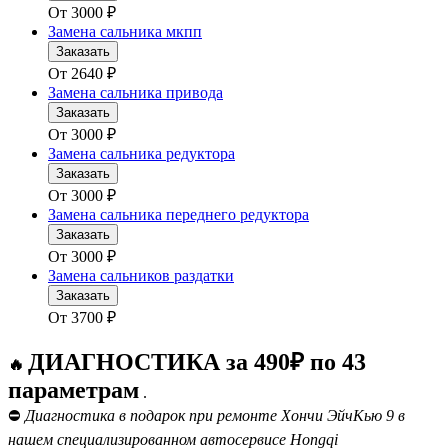
От
3000
₽
Замена сальника мкпп
Заказать
От
2640
₽
Замена сальника привода
Заказать
От
3000
₽
Замена сальника редуктора
Заказать
От
3000
₽
Замена сальника переднего редуктора
Заказать
От
3000
₽
Замена сальников раздатки
Заказать
От
3700
₽
ДИАГНОСТИКА за 490₽ по 43
🔥
параметрам
.
⛔
Диагностика в подарок при ремонте Хончи ЭйчКью 9 в
нашем специализированном автосервисе Hongqi