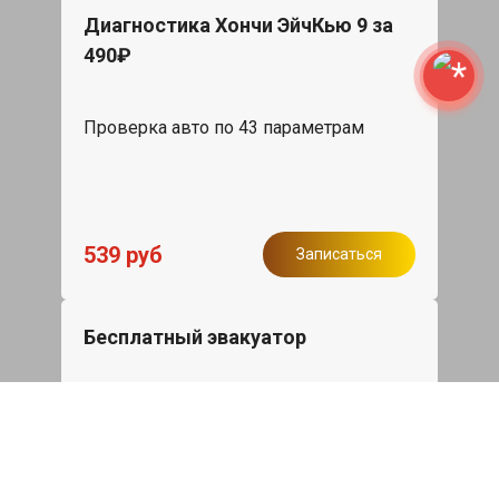
Диагностика Хончи ЭйчКью 9 за
490₽
Проверка авто по 43 параметрам
539 руб
Записаться
Бесплатный эвакуатор
При ремонте Hongqi HQ9 ДВС,
эвакуация авто в пределах МКАД в
подарок.