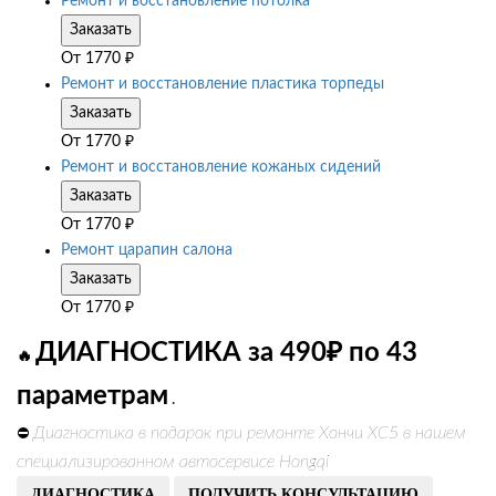
Ремонт и восстановление потолка
Заказать
От
1770
₽
Ремонт и восстановление пластика торпеды
Заказать
От
1770
₽
Ремонт и восстановление кожаных сидений
Заказать
От
1770
₽
Ремонт царапин салона
Заказать
От
1770
₽
ДИАГНОСТИКА за 490₽ по 43
🔥
параметрам
.
Диагностика в подарок при ремонте Хончи ХС5 в нашем
⛔
специализированном автосервисе Hongqi
ДИАГНОСТИКА
ПОЛУЧИТЬ КОНСУЛЬТАЦИЮ