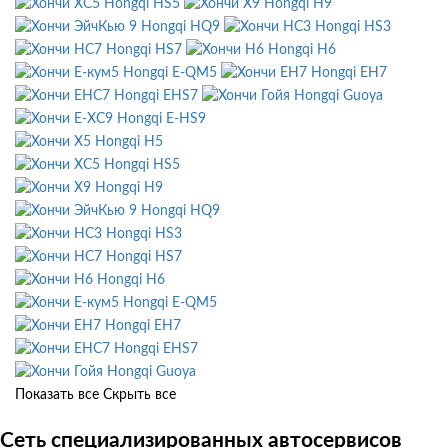
Hongqi HS5
Hongqi H9
Hongqi HQ9
Hongqi HS3
Hongqi HS7
Hongqi H6
Hongqi E-QM5
Hongqi EH7
Hongqi EHS7
Hongqi Guoya
Hongqi E-HS9
Hongqi H5
Hongqi HS5
Hongqi H9
Hongqi HQ9
Hongqi HS3
Hongqi HS7
Hongqi H6
Hongqi E-QM5
Hongqi EH7
Hongqi EHS7
Hongqi Guoya
Показать все
Скрыть все
Сеть специализированных автосервисов