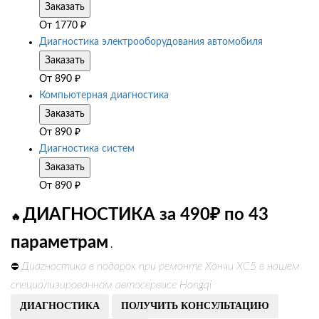
Заказать
От
1770
₽
Диагностика электрооборудования автомобиля
Заказать
От
890
₽
Компьютерная диагностика
Заказать
От
890
₽
Диагностика систем
Заказать
От
890
₽
ДИАГНОСТИКА за 490₽ по 43
🔥
параметрам
.
Диагностика в подарок при ремонте Хончи ХС5 в нашем
⛔
специализированном автосервисе Hongqi
ДИАГНОСТИКА
ПОЛУЧИТЬ КОНСУЛЬТАЦИЮ