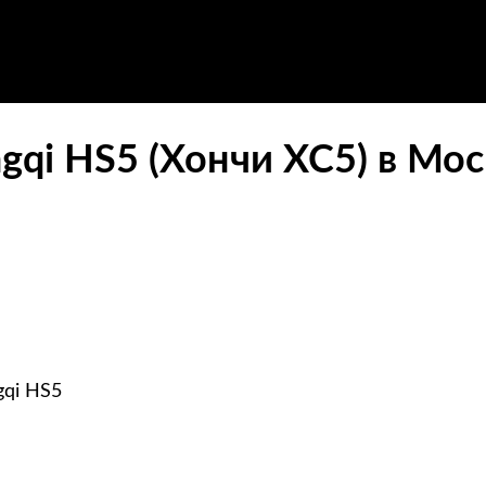
gqi HS5 (Хончи ХС5) в Мос
gqi HS5