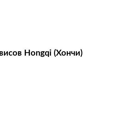
исов Hongqi (Хончи)