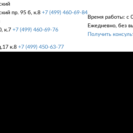
ский
ий пр. 95 б, к.8
+7 (499) 460-69-84
Время работы: с 0
й
Ежедневно, без в
, к.7
+7 (499) 460-69-76
Получить консул
ГИ
ПРАЙС ЛИСТ
АК
.17 к.8
+7 (499) 450-63-77