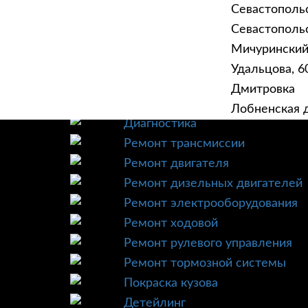
Севастополь
Севастопольск
Мичурински
Удальцова, 60
ГЛАВНАЯ
УСЛУ
Дмитровка
Техническое обслуживание
Лобненская д
Диагностика
Ремонт трансмиссии
Ремонт двигателя
Ремонт дизельных двигателей
Ремонт электрооборудования
Ремонт ходовой
Ремонт рулевого управления
Ремонт тормозной системы
Покраска кузова
Детейлинг