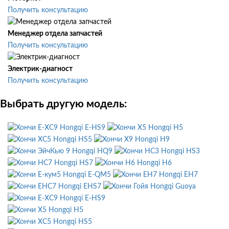
Получить консультацию
Менеджер отдела запчастей
Получить консультацию
Электрик-диагност
Получить консультацию
Выбрать другую модель:
Hongqi E-HS9
Hongqi H5
Hongqi HS5
Hongqi H9
Hongqi HQ9
Hongqi HS3
Hongqi HS7
Hongqi H6
Hongqi E-QM5
Hongqi EH7
Hongqi EHS7
Hongqi Guoya
Hongqi E-HS9
Hongqi H5
Hongqi HS5