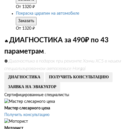
От
1320
₽
Покраска царапин на автомобиле
Заказать
От
1320
₽
ДИАГНОСТИКА за 490₽ по 43
🔥
параметрам
.
Диагностика в подарок при ремонте Хончи ХС5 в нашем
⛔
специализированном автосервисе Hongqi
ДИАГНОСТИКА
ПОЛУЧИТЬ КОНСУЛЬТАЦИЮ
ЗАЯВКА НА ЭВАКУАТОР
Сертифицированные специалисты
Мастер слесарного цеха
Получить консультацию
Моторист