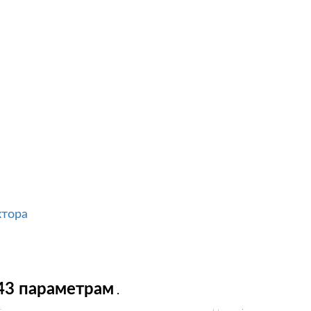
ктора
43 параметрам
.