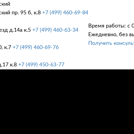
ский
ий пр. 95 б, к.8
+7 (499) 460-69-84
Время работы: с 0
зд д.14а к.5
+7 (499) 460-63-34
Ежедневно, без в
ГИ
ПРАЙС ЛИСТ
АК
й
Получить консул
, к.7
+7 (499) 460-69-76
.17 к.8
+7 (499) 450-63-77