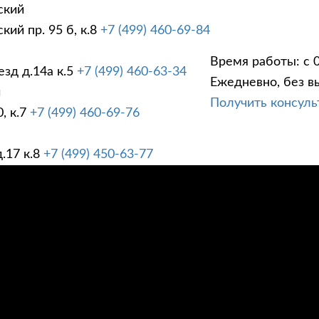
ский
ий пр. 95 б, к.8
+7 (499) 460-69-84
Время работы: с 0
зд д.14а к.5
+7 (499) 460-63-34
Ежедневно, без в
ГИ
ПРАЙС ЛИСТ
АК
й
Получить консул
, к.7
+7 (499) 460-69-76
.17 к.8
+7 (499) 450-63-77