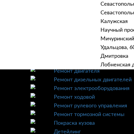
Севастополь
Севастопольск
Калужская
Научный прое
ГЛАВНАЯ
УСЛУ
Мичурински
Техническое обслуживание
Удальцова, 60
Диагностика
Дмитровка
Ремонт трансмиссии
Лобненская д
Ремонт двигателя
Ремонт дизельных двигателей
Ремонт электрооборудования
Ремонт ходовой
Ремонт рулевого управления
Ремонт тормозной системы
Покраска кузова
Детейлинг