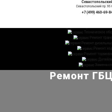
Севастопольски
Севастопольский пр. 95 б
+7 (499) 460-69-8
ГЛАВНАЯ
УСЛ
Техническое об
Ремонт тран
Ремонт дизельных
Ремонт хо
Ремонт тормозн
Детейл
Замена ст
Ремонт ГБЦ