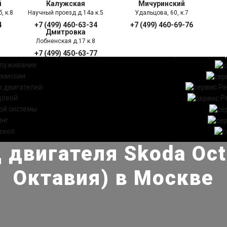
й
Калужская
Мичуринский
, к.8
Научный проезд д.14а к.5
Удальцова, 60, к.7
4
+7 (499) 460-63-34
+7 (499) 460-69-76
Дмитровка
Лобненская д.17 к.8
+7 (499) 450-63-77
УГИ
ПРАЙС ЛИСТ
АКЦ
служивание
смиссии
 двигателей
Ре
довой
Р
ой системы
инг
екол
 двигателя Skoda Oct
Октавия) в Москве