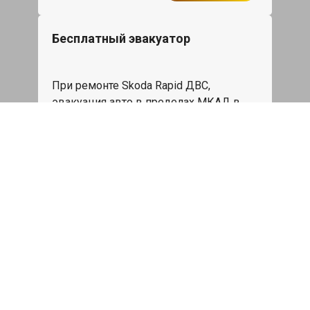
Бесплатный эвакуатор
При ремонте Skoda Rapid ДВС,
эвакуация авто в пределах МКАД в
подарок.
Записаться
Сделаем дешевле
При калькуляции на руках из другого
сервиса - эти же работы и запчасти по