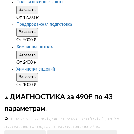
Полная полировка авто
Заказать
От
12000
₽
Предпродажная подготовка
Заказать
От
5000
₽
Химчистка потолка
Заказать
От
2400
₽
Химчистка сидений
Заказать
От
1000
₽
ДИАГНОСТИКА за 490₽ по 43
🔥
параметрам
.
Диагностика в подарок при ремонте Шкода Суперб в
⛔
нашем специализированном автосервисе Skoda