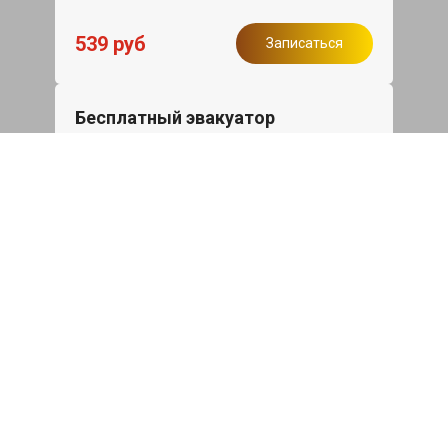
539 руб
Записаться
Бесплатный эвакуатор
При ремонте Skoda Superb ДВС,
эвакуация авто в пределах МКАД в
подарок.
Записаться
Сделаем дешевле