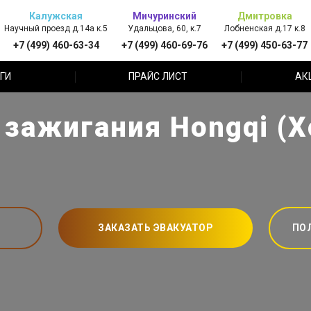
Калужская
Мичуринский
Дмитровка
Научный проезд д.14а к.5
Удальцова, 60, к.7
Лобненская д.17 к.8
+7 (499) 460-63-34
+7 (499) 460-69-76
+7 (499) 450-63-77
ГИ
ПРАЙС ЛИСТ
АК
 зажигания Hongqi (Х
ЗАКАЗАТЬ ЭВАКУАТОР
ПО