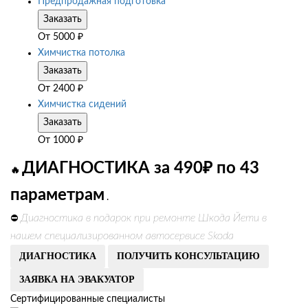
Предпродажная подготовка
Заказать
От
5000
₽
Химчистка потолка
Заказать
От
2400
₽
Химчистка сидений
Заказать
От
1000
₽
ДИАГНОСТИКА за 490₽ по 43
🔥
параметрам
.
Диагностика в подарок при ремонте Шкода Йети в
⛔
нашем специализированном автосервисе Skoda
ДИАГНОСТИКА
ПОЛУЧИТЬ КОНСУЛЬТАЦИЮ
ЗАЯВКА НА ЭВАКУАТОР
Сертифицированные специалисты