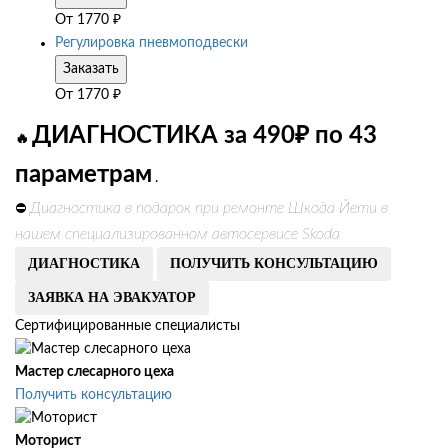
От
1770
₽
Регулировка пневмоподвески
Заказать
От
1770
₽
ДИАГНОСТИКА за 490₽ по 43
🔥
параметрам
.
Диагностика в подарок при ремонте Шкода Йети в
⛔
нашем специализированном автосервисе Skoda
ДИАГНОСТИКА
ПОЛУЧИТЬ КОНСУЛЬТАЦИЮ
ЗАЯВКА НА ЭВАКУАТОР
Сертифицированные специалисты
Мастер слесарного цеха
Получить консультацию
Моторист