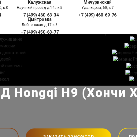
й
Калужская
Мичуринский
, к.8
Научный проезд д.14а к.5
Удальцова, 60, к.7
4
+7 (499) 460-63-34
+7 (499) 460-69-76
Дмитровка
Лобненская д.17 к.8
+7 (499) 450-63-77
УГИ
ПРАЙС ЛИСТ
АКЦ
служивание
смиссии
 двигателей
Ре
довой
Р
ой системы
инг
екол
Д Hongqi H9 (Хончи Х
ЗАКАЗАТЬ ЭВАКУАТОР
ПО