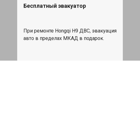
Бесплатный эвакуатор
При ремонте Hongqi H9 ДВС, эвакуация
авто в пределах МКАД в подарок.
Записаться
Сделаем дешевле
При калькуляции на руках из другого
сервиса - эти же работы и запчасти по
более низкой цене