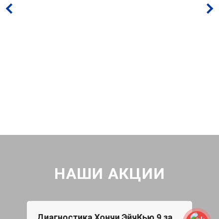
НАШИ АКЦИИ
Диагностика Хончи ЭйчКью 9 за