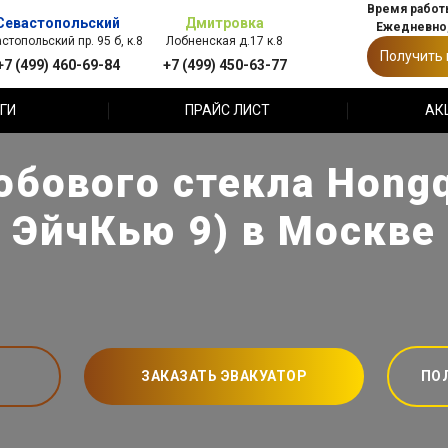
Время работы
Севастопольский
Дмитровка
Ежедневно,
стопольский пр. 95 б, к.8
Лобненская д.17 к.8
Получить
+7 (499) 460-69-84
+7 (499) 450-63-77
ГИ
ПРАЙС ЛИСТ
АК
обового стекла Hongq
ЭйчКью 9) в Москве
ЗАКАЗАТЬ ЭВАКУАТОР
ПО