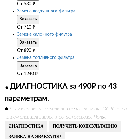
От
530
₽
Замена воздушного фильтра
Заказать
От
710
₽
Замена салонного фильтра
Заказать
От
890
₽
Замена топливного фильтра
Заказать
От
1240
₽
ДИАГНОСТИКА за 490₽ по 43
🔥
параметрам
.
Диагностика в подарок при ремонте Хончи ЭйчКью 9 в
⛔
нашем специализированном автосервисе Hongqi
ДИАГНОСТИКА
ПОЛУЧИТЬ КОНСУЛЬТАЦИЮ
ЗАЯВКА НА ЭВАКУАТОР