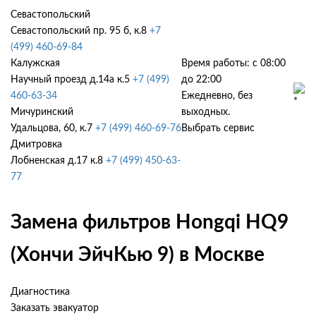
Севастопольский
Севастопольский пр. 95 б, к.8
+7
(499) 460-69-84
Калужская
Время работы: с 08:00
Научный проезд д.14а к.5
+7 (499)
до 22:00
460-63-34
Ежедневно, без
Мичуринский
выходных.
Удальцова, 60, к.7
+7 (499) 460-69-76
Выбрать сервис
Дмитровка
Лобненская д.17 к.8
+7 (499) 450-63-
77
Замена фильтров Hongqi HQ9
(Хончи ЭйчКью 9) в Москве
Диагностика
Заказать эвакуатор