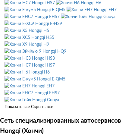
Hongqi HS7
Hongqi H6
Hongqi E-QM5
Hongqi EH7
Hongqi EHS7
Hongqi Guoya
Hongqi E-HS9
Hongqi H5
Hongqi HS5
Hongqi H9
Hongqi HQ9
Hongqi HS3
Hongqi HS7
Hongqi H6
Hongqi E-QM5
Hongqi EH7
Hongqi EHS7
Hongqi Guoya
Показать все
Скрыть все
Сеть специализированных автосервисов
Hongqi (Хончи)