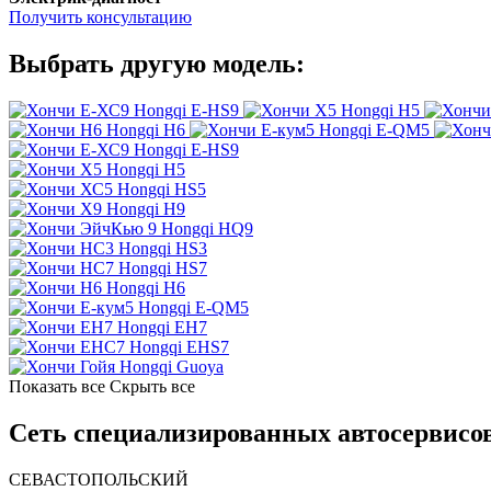
Получить консультацию
Выбрать другую модель:
Hongqi E-HS9
Hongqi H5
Hongqi H6
Hongqi E-QM5
Hongqi E-HS9
Hongqi H5
Hongqi HS5
Hongqi H9
Hongqi HQ9
Hongqi HS3
Hongqi HS7
Hongqi H6
Hongqi E-QM5
Hongqi EH7
Hongqi EHS7
Hongqi Guoya
Показать все
Скрыть все
Сеть специализированных автосервисов
СЕВАСТОПОЛЬСКИЙ