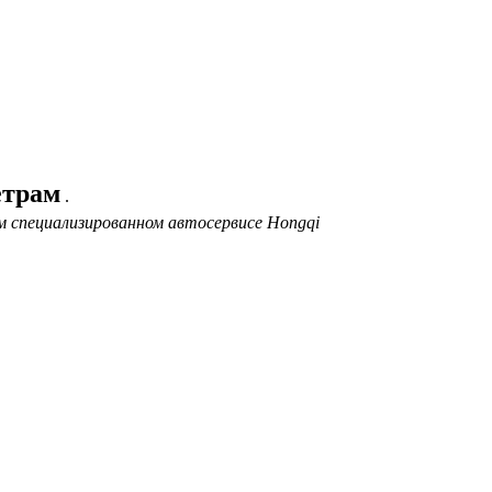
етрам
.
м специализированном автосервисе Hongqi