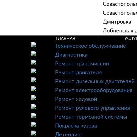
Севастополь
Севастопольск
Дмитровка
Лобненская д
ГЛАВНАЯ
УСЛУ
Техническое обслуживание
Диагностика
Ремонт трансмиссии
Ремонт двигателя
Ремонт дизельных двигателей
Ремонт электрооборудования
Ремонт ходовой
Ремонт рулевого управления
Ремонт тормозной системы
Покраска кузова
Детейлинг