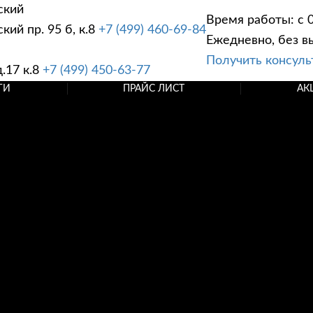
ский
Время работы: с 0
ий пр. 95 б, к.8
+7 (499) 460-69-84
Ежедневно, без в
Получить консул
.17 к.8
+7 (499) 450-63-77
ГИ
ПРАЙС ЛИСТ
АК