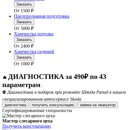
Заказать
От
1500
₽
Предпродажная подготовка
Заказать
От
5000
₽
Химчистка потолка
Заказать
От
2400
₽
Химчистка сидений
Заказать
От
1000
₽
ДИАГНОСТИКА за 490₽ по 43
🔥
параметрам
.
⛔
Диагностика в подарок при ремонте Шкода Рапид в нашем
специализированном автосервисе Skoda
диагностика
получить консультацию
заявка на эвакуатор
Сертифицированные специалисты
Мастер слесарного цеха
Получить консультацию