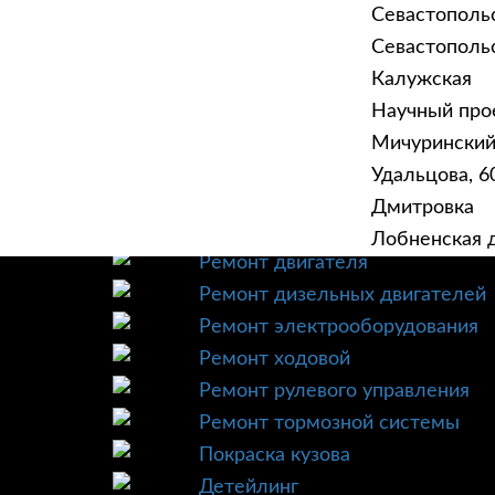
Севастополь
Севастопольск
Калужская
Научный прое
ГЛАВНАЯ
УСЛУ
Мичурински
Техническое обслуживание
Удальцова, 60
Диагностика
Дмитровка
Ремонт трансмиссии
Лобненская д
Ремонт двигателя
Ремонт дизельных двигателей
Ремонт электрооборудования
Ремонт ходовой
Ремонт рулевого управления
Ремонт тормозной системы
Покраска кузова
Детейлинг