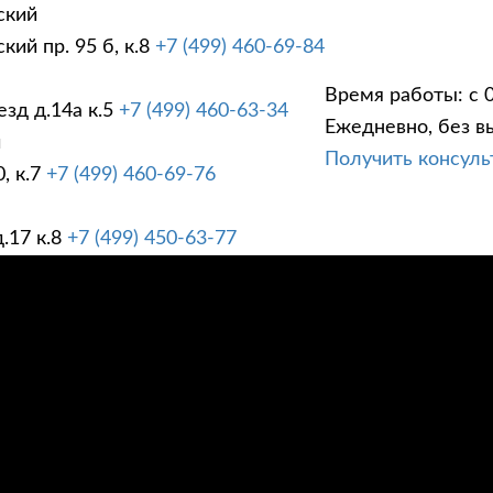
ский
ий пр. 95 б, к.8
+7 (499) 460-69-84
Время работы: с 0
зд д.14а к.5
+7 (499) 460-63-34
Ежедневно, без в
ГИ
ПРАЙС ЛИСТ
АК
й
Получить консул
, к.7
+7 (499) 460-69-76
.17 к.8
+7 (499) 450-63-77