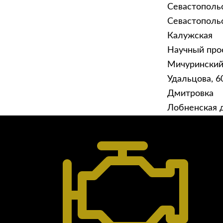
Севастополь
Севастопольск
Калужская
Научный прое
ГЛАВНАЯ
УСЛУ
Мичурински
Техническое обслуживание
Удальцова, 60
Диагностика
Дмитровка
Ремонт трансмиссии
Лобненская д