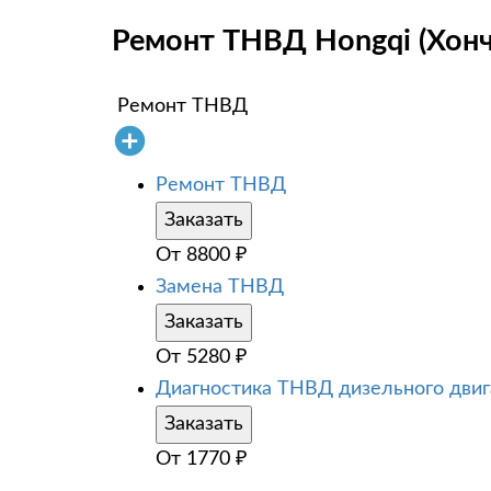
Ремонт ТНВД Hongqi (Хонч
Ремонт ТНВД
Ремонт ТНВД
Заказать
От
8800
₽
Замена ТНВД
Заказать
От
5280
₽
Диагностика ТНВД дизельного двиг
Заказать
От
1770
₽