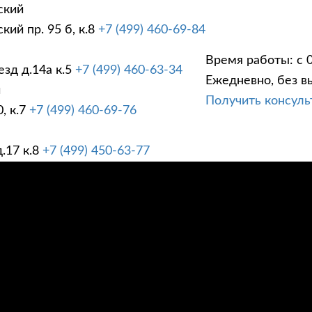
ский
ий пр. 95 б, к.8
+7 (499) 460-69-84
Время работы: с 0
зд д.14а к.5
+7 (499) 460-63-34
Ежедневно, без в
ГИ
ПРАЙС ЛИСТ
АК
й
Получить консул
, к.7
+7 (499) 460-69-76
.17 к.8
+7 (499) 450-63-77