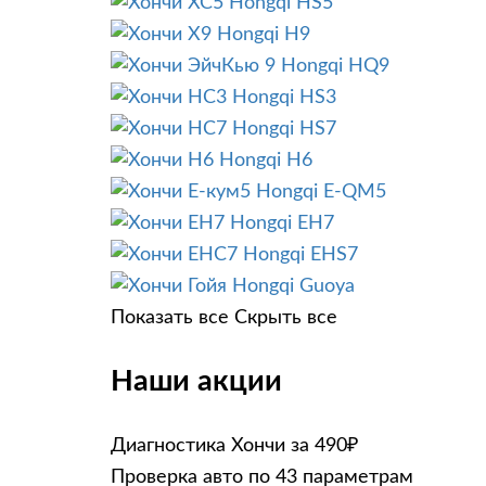
Hongqi HS5
Hongqi H9
Hongqi HQ9
Hongqi HS3
Hongqi HS7
Hongqi H6
Hongqi E-QM5
Hongqi EH7
Hongqi EHS7
Hongqi Guoya
Показать все
Скрыть все
Наши акции
Диагностика Хончи за 490₽
Проверка авто по 43 параметрам