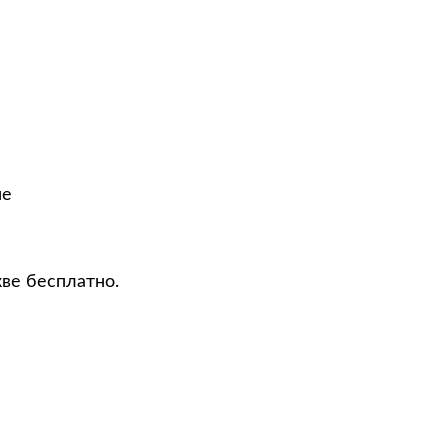
не
кве бесплатно.