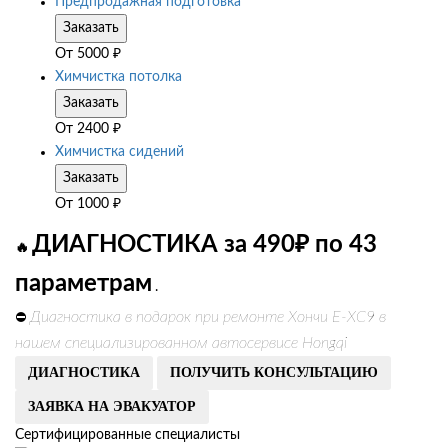
Предпродажная подготовка
Заказать
От
5000
₽
Химчистка потолка
Заказать
От
2400
₽
Химчистка сидений
Заказать
От
1000
₽
ДИАГНОСТИКА за 490₽ по 43
🔥
параметрам
.
Диагностика в подарок при ремонте Хончи Е-ХС9 в
⛔
нашем специализированном автосервисе Hongqi
ДИАГНОСТИКА
ПОЛУЧИТЬ КОНСУЛЬТАЦИЮ
ЗАЯВКА НА ЭВАКУАТОР
Сертифицированные специалисты