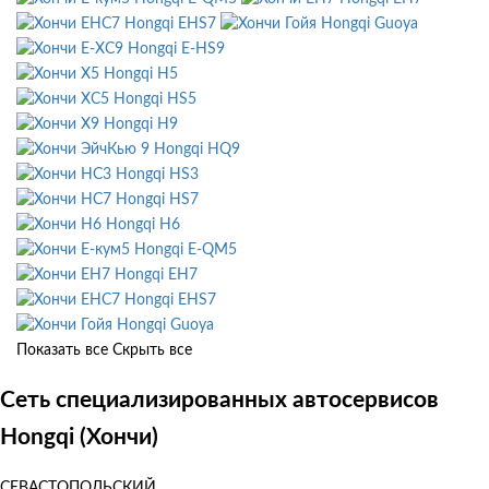
Hongqi EHS7
Hongqi Guoya
Hongqi E-HS9
Hongqi H5
Hongqi HS5
Hongqi H9
Hongqi HQ9
Hongqi HS3
Hongqi HS7
Hongqi H6
Hongqi E-QM5
Hongqi EH7
Hongqi EHS7
Hongqi Guoya
Показать все
Скрыть все
Сеть специализированных автосервисов
Hongqi (Хончи)
СЕВАСТОПОЛЬСКИЙ