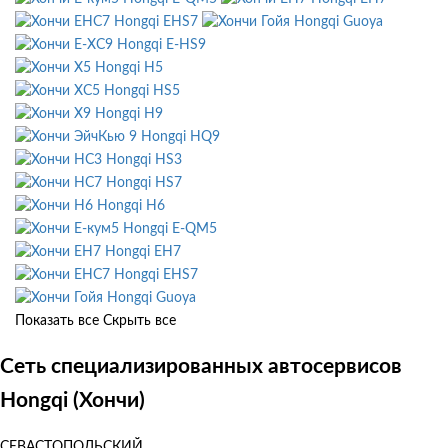
Hongqi EHS7
Hongqi Guoya
Hongqi E-HS9
Hongqi H5
Hongqi HS5
Hongqi H9
Hongqi HQ9
Hongqi HS3
Hongqi HS7
Hongqi H6
Hongqi E-QM5
Hongqi EH7
Hongqi EHS7
Hongqi Guoya
Показать все
Скрыть все
Сеть специализированных автосервисов
Hongqi (Хончи)
СЕВАСТОПОЛЬСКИЙ