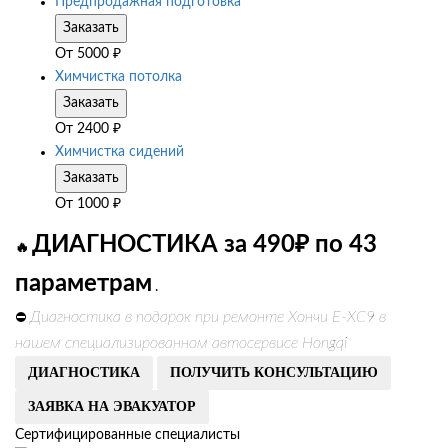
Предпродажная подготовка
Заказать
От
5000
₽
Химчистка потолка
Заказать
От
2400
₽
Химчистка сидений
Заказать
От
1000
₽
ДИАГНОСТИКА за 490₽ по 43
🔥
параметрам
.
Диагностика в подарок при ремонте Хончи Е-ХС9 в
⛔
нашем специализированном автосервисе Hongqi
ДИАГНОСТИКА
ПОЛУЧИТЬ КОНСУЛЬТАЦИЮ
ЗАЯВКА НА ЭВАКУАТОР
Сертифицированные специалисты