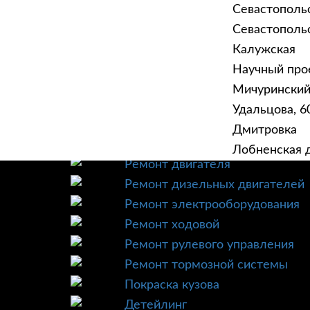
Севастополь
Севастопольск
Калужская
Научный прое
ГЛАВНАЯ
УСЛУ
Мичурински
Техническое обслуживание
Удальцова, 60
Диагностика
Дмитровка
Ремонт трансмиссии
Лобненская д
Ремонт двигателя
Ремонт дизельных двигателей
Ремонт электрооборудования
Ремонт ходовой
Ремонт рулевого управления
Ремонт тормозной системы
Покраска кузова
Детейлинг