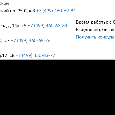
ский
ий пр. 95 б, к.8
+7 (499) 460-69-84
Время работы: с 0
зд д.14а к.5
+7 (499) 460-63-34
Ежедневно, без в
ГИ
ПРАЙС ЛИСТ
АК
й
Получить консул
, к.7
+7 (499) 460-69-76
.17 к.8
+7 (499) 450-63-77