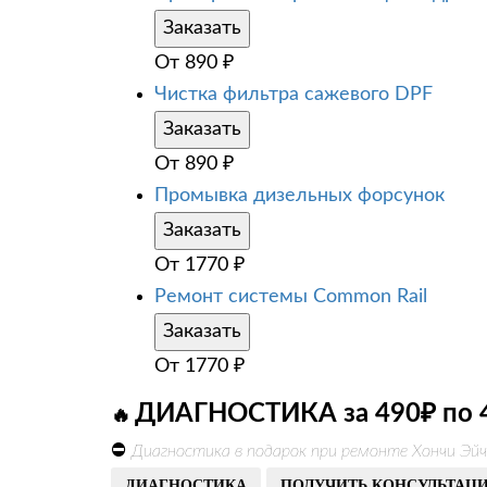
Заказать
От
890
₽
Чистка фильтра сажевого DPF
Заказать
От
890
₽
Промывка дизельных форсунок
Заказать
От
1770
₽
Ремонт системы Common Rail
Заказать
От
1770
₽
ДИАГНОСТИКА за 490₽ по 
🔥
⛔
Диагностика в подарок при ремонте Хончи Эйч
ДИАГНОСТИКА
ПОЛУЧИТЬ КОНСУЛЬТАЦ