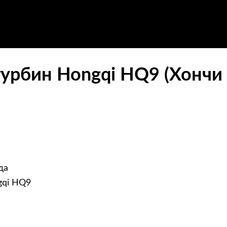
урбин Hongqi HQ9 (Хончи 
да
gqi HQ9