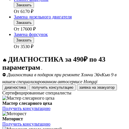
Заказать
От
6170
₽
Замена дизельного двигателя
Заказать
От
17600
₽
Замена форсунок
Заказать
От
3530
₽
ДИАГНОСТИКА за 490₽ по 43
🔥
параметрам
.
⛔
Диагностика в подарок при ремонте Хончи ЭйчКью 9 в
нашем специализированном автосервисе Hongqi
диагностика
получить консультацию
заявка на эвакуатор
Сертифицированные специалисты
Мастер слесарного цеха
Получить консультацию
Моторист
Получить консультацию