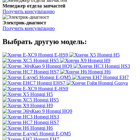
Менеджер отдела запчастей
Получить консультацию
Электрик-диагност
Получить консультацию
Выбрать другую модель:
Hongqi E-HS9
Hongqi H5
Hongqi HS5
Hongqi H9
Hongqi HQ9
Hongqi HS3
Hongqi HS7
Hongqi H6
Hongqi E-QM5
Hongqi EH7
Hongqi EHS7
Hongqi Guoya
Hongqi E-HS9
Hongqi H5
Hongqi HS5
Hongqi H9
Hongqi HQ9
Hongqi HS3
Hongqi HS7
Hongqi H6
Hongqi E-QM5
Hongqi EH7