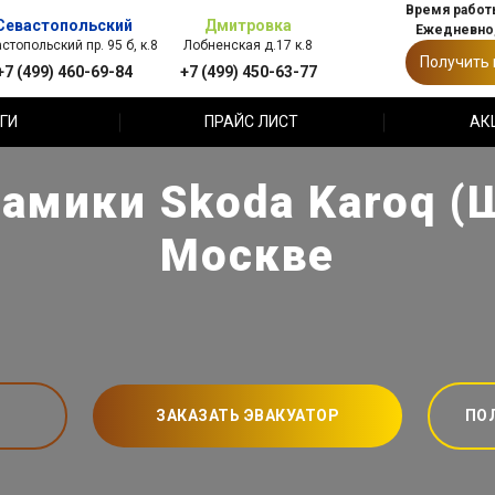
Время работы
Севастопольский
Дмитровка
Ежедневно,
стопольский пр. 95 б, к.8
Лобненская д.17 к.8
Получить
+7 (499) 460-69-84
+7 (499) 450-63-77
ГИ
ПРАЙС ЛИСТ
АК
амики Skoda Karoq (
Москве
ЗАКАЗАТЬ ЭВАКУАТОР
ПО