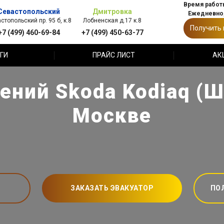
Время работы
Севастопольский
Дмитровка
Ежедневно,
стопольский пр. 95 б, к.8
Лобненская д.17 к.8
Получить
+7 (499) 460-69-84
+7 (499) 450-63-77
ГИ
ПРАЙС ЛИСТ
АК
ений Skoda Kodiaq (Ш
Москве
ЗАКАЗАТЬ ЭВАКУАТОР
ПО