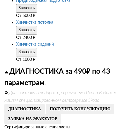
Предпродажная подготовка
Заказать
От
5000
₽
Химчистка потолка
Заказать
От
2400
₽
Химчистка сидений
Заказать
От
1000
₽
ДИАГНОСТИКА за 490₽ по 43
🔥
параметрам
.
Диагностика в подарок при ремонте Шкода Кодиак в
⛔
нашем специализированном автосервисе Skoda
ДИАГНОСТИКА
ПОЛУЧИТЬ КОНСУЛЬТАЦИЮ
ЗАЯВКА НА ЭВАКУАТОР
Сертифицированные специалисты